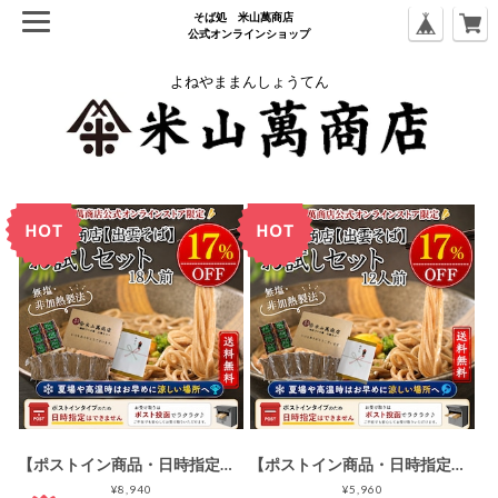
そば処 ⽶⼭萬商店
公式オンラインショップ
よねやままんしょうてん
【ポストイン商品・日時指定不可】18人前半生出雲そば（6人前×3セット）（お試し簡易包装・ご家庭用）【初回限定・送料無料】出雲そば通販専門店米山萬商店
【ポストイン商品・日時指定不可】12人前半生出雲そば（6人前×2セット）（お試し簡易包装・ご家庭用）【初回限定・送料無料】出雲そば通販専門店米山萬商店
¥8,940
¥5,960