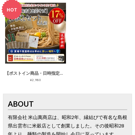
【ポストイン商品・日時指定不可】6人前半生出雲そば（お試し簡易包装・ご家庭用）【初回限定・送料無料】出雲そば通販専門店米山萬商店
¥2,980
ABOUT
有限会社 米山萬商店は、昭和2年、縁結びで有名な島根
県出雲市に米穀店として創業しました。その後昭和28
年より、麺類の製造を開始し今日に至っています。