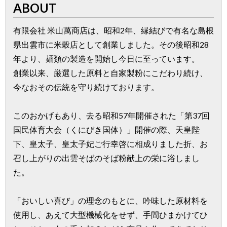
ABOUT
有限会社 米山萬商店は、昭和2年、縁結びで有名な島根
県出雲市に米穀店として創業しました。その後昭和28
年より、麺類の製造を開始し今日に至っています。
創業以来、厳選した原料と自家製粉にこだわり続け、
今なおその伝統を守り続けております。
このおかげもあり、去る昭和57年開催された「第37回
国民体育大会（くにびき国体）」開催の際、天皇陛
下、皇太子、皇太子妃ご行幸啓に相成りました折、お
召し上がりの出雲そばのそば粉献上の栄に浴しまし
た。
「おいしい喜び」の理念のもとに、吟味した原材料を
使用し、あえて大型機械化をせず、手間ひまかけてひ