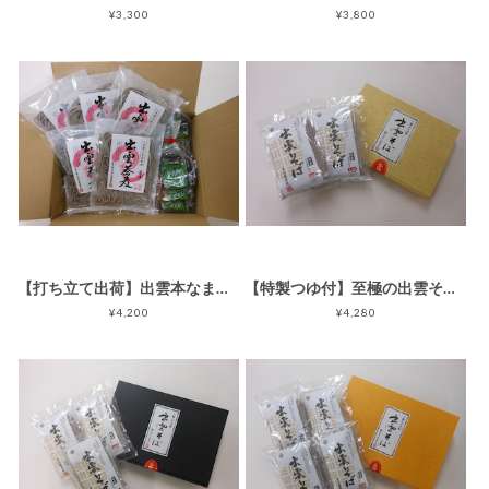
¥3,300
¥3,800
【打ち立て出荷】出雲本なまそば（10人前・つゆ付セット）
【特製つゆ付】至極の出雲そば4食セット
¥4,200
¥4,280