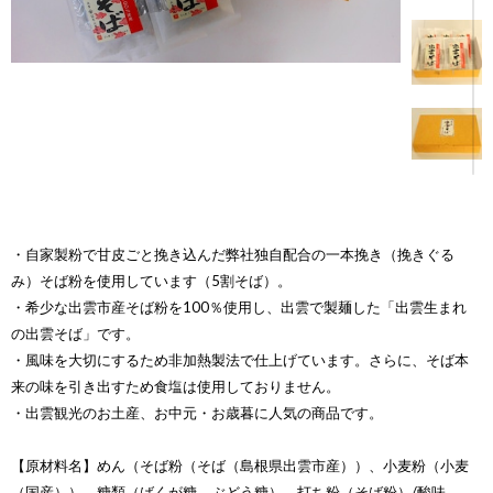
・自家製粉で甘皮ごと挽き込んだ弊社独自配合の一本挽き（挽きぐる
み）そば粉を使用しています（5割そば）。
・希少な出雲市産そば粉を100％使用し、出雲で製麺した「出雲生まれ
の出雲そば」です。
・風味を大切にするため非加熱製法で仕上げています。さらに、そば本
来の味を引き出すため食塩は使用しておりません。
・出雲観光のお土産、お中元・お歳暮に人気の商品です。
【原材料名】めん（そば粉（そば（島根県出雲市産））、小麦粉（小麦
（国産））、糖類（ばくが糖、ぶどう糖）、打ち粉（そば粉）/酸味