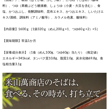
料）、つゆ（果糖ぶどう糖液糖、しょうゆ（小麦・大豆を含む）、食
塩、かつおぶし、発酵調味料、昆布エキス、かつおエキス、しいたけエ
キス/酒精、調味料（アミノ酸等）、カラメル色素、酸味料）
【内容量】1600ｇ［1袋320ｇ（めん200ｇ×1、つゆ60ｇ×2）×5］
【賞味期限】常温1か月
【栄養成分表示】（1食（めん100g、つゆ60g）当たり）（推定値）
エネルギー341kcal、タンパク質10.8g、脂質2.0g、炭水化物69.8g、食
塩相当量3.1g