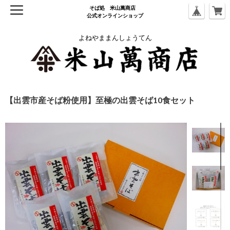
そば処 ⽶⼭萬商店
公式オンラインショップ
よねやままんしょうてん
【出雲市産そば粉使用】至極の出雲そば10食セット