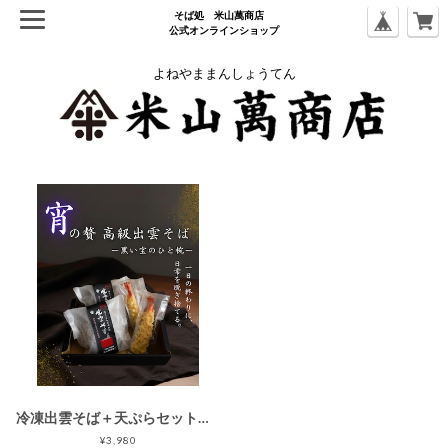
そば処 ⽶⼭萬商店
公式オンラインショップ
よねやままんしょうてん
冷凍出雲そば＋天ぷらセット（2食・つゆ付）
¥3,980