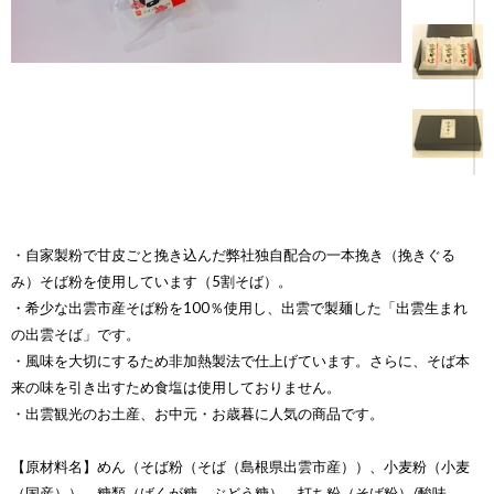
・自家製粉で甘皮ごと挽き込んだ弊社独自配合の一本挽き（挽きぐる
み）そば粉を使用しています（5割そば）。
・希少な出雲市産そば粉を100％使用し、出雲で製麺した「出雲生まれ
の出雲そば」です。
・風味を大切にするため非加熱製法で仕上げています。さらに、そば本
来の味を引き出すため食塩は使用しておりません。
・出雲観光のお土産、お中元・お歳暮に人気の商品です。
【原材料名】めん（そば粉（そば（島根県出雲市産））、小麦粉（小麦
（国産））、糖類（ばくが糖、ぶどう糖）、打ち粉（そば粉）/酸味