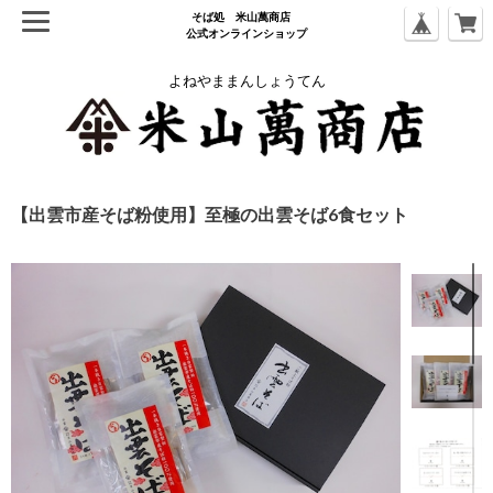
そば処 ⽶⼭萬商店
公式オンラインショップ
よねやままんしょうてん
【出雲市産そば粉使用】至極の出雲そば6食セット