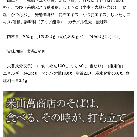
料）、つゆ（果糖ぶどう糖液糖、しょうゆ（小麦・大豆を含む）、食
塩、かつおぶし、発酵調味料、昆布エキス、かつおエキス、しいたけエ
キス/酒精、調味料（アミノ酸等）、カラメル色素、酸味料）
【内容量】960ｇ［1袋320ｇ（めん200ｇ×1、つゆ60ｇ×2）×3］
【賞味期限】常温1か月
【栄養成分表示】（1食（めん100g、つゆ60g）当たり）（推定値）
エネルギー341kcal、タンパク質10.8g、脂質2.0g、炭水化物69.8g、食
塩相当量3.1g